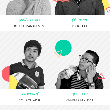
(ออฟ) วันเฉลิม
(โก้) ทรงวุฒิ
PROJECT MANAGEMENT
SPECIAL GUEST
(อิท) อิทธิพงษ์
(ตูน) มนสิช
IOS DEVELOPER
ANDROID DEVELOPER