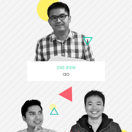
(กล) สากล
CEO