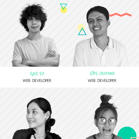
(บูม) รุจ
(อัท) อรรถพล
WEB DEVELOPER
WEB DEVELOPER